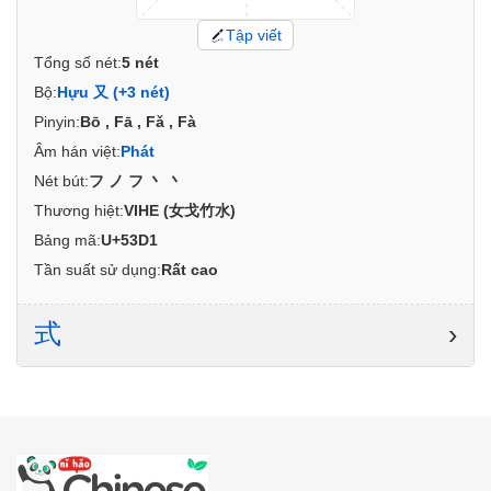
Tập viết
Tổng số nét:
5 nét
Bộ:
Hựu 又 (+3 nét)
Pinyin:
Bō , Fā , Fǎ , Fà
Âm hán việt:
Phát
Nét bút:
フノフ丶丶
Thương hiệt:
VIHE (女戈竹水)
Bảng mã:
U+53D1
Tần suất sử dụng:
Rất cao
式
›