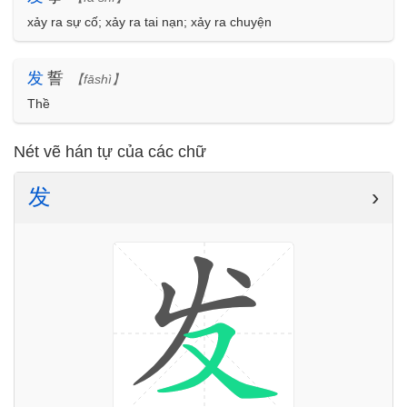
xảy ra sự cố; xảy ra tai nạn; xảy ra chuyện
发
誓
【fāshì】
Thề
Nét vẽ hán tự của các chữ
发
›