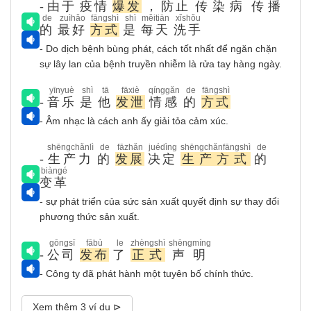
-
由于
疫情
爆发
，
防止
传染病
传播
de
zuìhǎo
fāngshì
shì
měitiān
xǐshǒu
的
最好
方式
是
每天
洗手
- Do dịch bệnh bùng phát, cách tốt nhất để ngăn chặn
sự lây lan của bệnh truyền nhiễm là rửa tay hàng ngày.
yīnyuè
shì
tā
fāxiè
qínggǎn
de
fāngshì
-
音乐
是
他
发泄
情感
的
方式
- Âm nhạc là cách anh ấy giải tỏa cảm xúc.
shēngchǎnlì
de
fāzhǎn
juédìng
shēngchǎnfāngshì
de
-
生产力
的
发展
决定
生产方式
的
biàngé
变革
- sự phát triển của sức sản xuất quyết định sự thay đổi
phương thức sản xuất.
gōngsī
fābù
le
zhèngshì
shēngmíng
-
公司
发布
了
正式
声明
- Công ty đã phát hành một tuyên bố chính thức.
Xem thêm 3 ví dụ ⊳