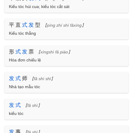
Kiểu tóc húi cua; kiểu tóc cắt sát
平直
式
发
型
【píng zhí shì fǎxíng】
Kiểu tóc thẳng
形
式
发
票
【xíngshì fǎ piào】
Hóa đơn chiếu lệ
发
式
师
【fǎ shì shī】
Nhà tạo mẫu tóc
发
式
【fǎ shì】
kiểu tóc
发
事
【fā shì】