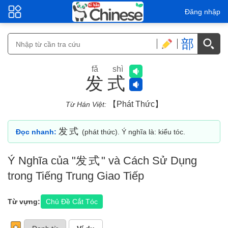
Đăng nhập
部
fǎ shì
发式
【phát Thức】
Từ Hán Việt:
发式
Đọc nhanh:
(phát thức). Ý nghĩa là: kiểu tóc.
Ý Nghĩa của "
发式
" và Cách Sử Dụng
trong Tiếng Trung Giao Tiếp
Từ vựng:
Chủ Đề Cắt Tóc