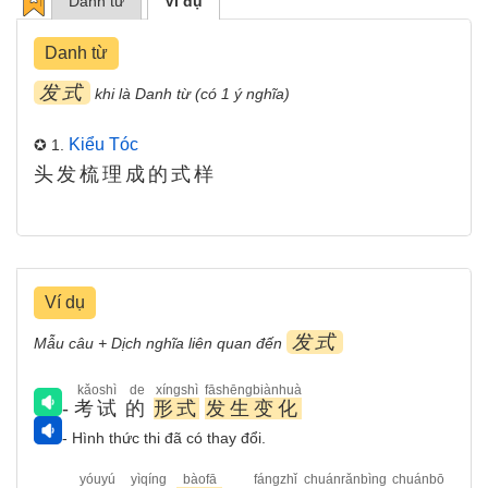
Danh từ
Ví dụ
Danh từ
发式
khi là Danh từ (có 1 ý nghĩa)
Kiểu Tóc
✪ 1.
头发梳理成的式样
Ví dụ
发式
Mẫu câu + Dịch nghĩa liên quan đến
kǎoshì
de
xíngshì
fāshēngbiànhuà
-
考试
的
形式
发生变化
- Hình thức thi đã có thay đổi.
yóuyú
yìqíng
bàofā
fángzhǐ
chuánrǎnbìng
chuánbō