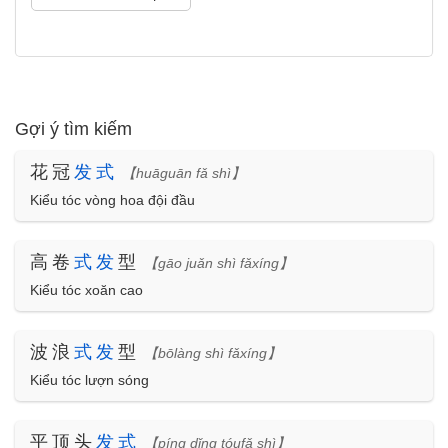
Gợi ý tìm kiếm
花冠
发
式
【huāguān fǎ shì】
Kiểu tóc vòng hoa đội đầu
高卷
式
发
型
【gāo juǎn shì fǎxíng】
Kiểu tóc xoăn cao
波浪
式
发
型
【bōlàng shì fǎxíng】
Kiểu tóc lượn sóng
平顶头
发
式
【píng dǐng tóufǎ shì】