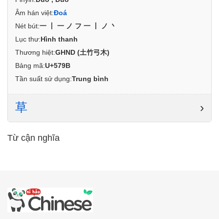
Âm hán việt:
Đoá
Nét bút:
一丨一ノフ一丨ノ丶
Lục thư:
Hình thanh
Thương hiệt:
GHND (土竹弓木)
Bảng mã:
U+579B
Tần suất sử dụng:
Trung bình
草
›
Từ cận nghĩa