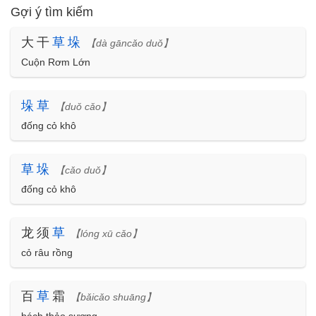
Gợi ý tìm kiếm
大干
草
垛
【dà gāncǎo duǒ】
Cuộn Rơm Lớn
垛
草
【duǒ cǎo】
đống cỏ khô
草
垛
【cǎo duǒ】
đống cỏ khô
龙须
草
【lóng xū cǎo】
cỏ râu rồng
百
草
霜
【bǎicǎo shuāng】