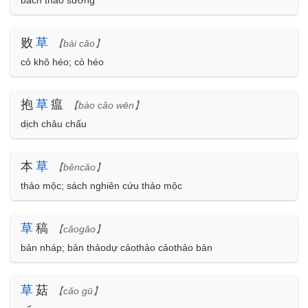
bách thảo sương
败
草
【bài cǎo】
cỏ khô héo; cỏ héo
抱
草
瘟
【bào cǎo wēn】
dịch châu chấu
本
草
【běncǎo】
thảo mộc; sách nghiên cứu thảo mộc
草
稿
【cǎogǎo】
bản nháp; bản thảodự cảothảo cảothảo bản
草
菇
【cǎo gū】