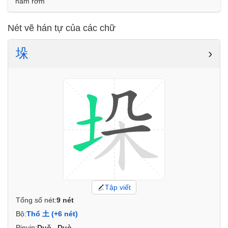
nấm rơm
Nét vẽ hán tự của các chữ
垛
›
Tập viết
Tổng số nét:
9 nét
Bộ:
Thổ 土 (+6 nét)
Pinyin:
Duǒ , Duò