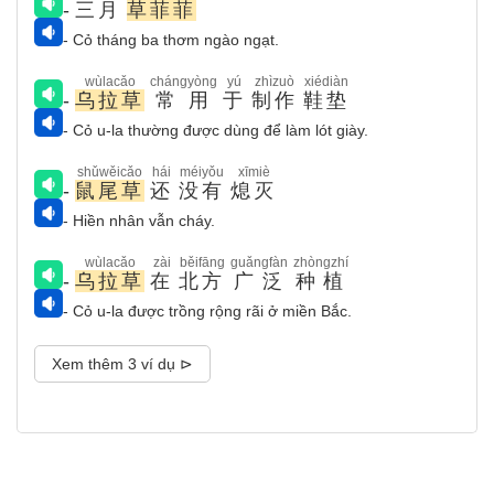
-
三月
草菲菲
- Cỏ tháng ba thơm ngào ngạt.
wùlacǎo
chángyòng
yú
zhìzuò
xiédiàn
-
乌拉草
常用
于
制作
鞋垫
- Cỏ u-la thường được dùng để làm lót giày.
shǔwěicǎo
hái
méiyǒu
xīmiè
-
鼠尾草
还
没有
熄灭
- Hiền nhân vẫn cháy.
wùlacǎo
zài
běifāng
guǎngfàn
zhòngzhí
-
乌拉草
在
北方
广泛
种植
- Cỏ u-la được trồng rộng rãi ở miền Bắc.
Xem thêm 3 ví dụ ⊳