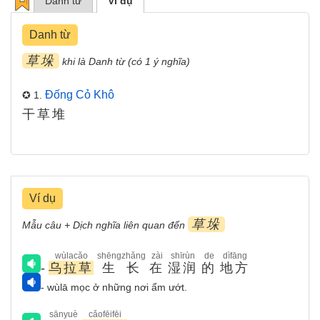
Danh từ
Ví dụ
Danh từ
草垛
khi là Danh từ (có 1 ý nghĩa)
Đống Cỏ Khô
✪ 1.
干草堆
Ví dụ
草垛
Mẫu câu + Dịch nghĩa liên quan đến
wùlacǎo
shēngzhǎng
zài
shīrùn
de
dìfāng
-
乌拉草
生长
在
湿润
的
地方
- wùlā mọc ở những nơi ẩm ướt.
sānyuè
cǎofēifēi