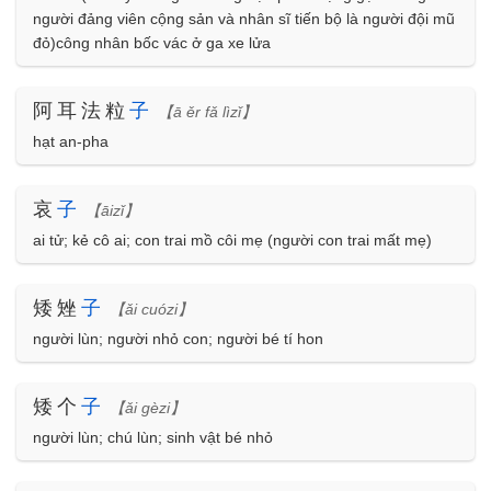
người đảng viên cộng sản và nhân sĩ tiến bộ là người đội mũ
đỏ)công nhân bốc vác ở ga xe lửa
阿耳法粒
子
【ā ěr fǎ lìzǐ】
hạt an-pha
哀
子
【āizǐ】
ai tử; kẻ cô ai; con trai mồ côi mẹ (người con trai mất mẹ)
矮矬
子
【ǎi cuózi】
người lùn; người nhỏ con; người bé tí hon
矮个
子
【ǎi gèzi】
người lùn; chú lùn; sinh vật bé nhỏ