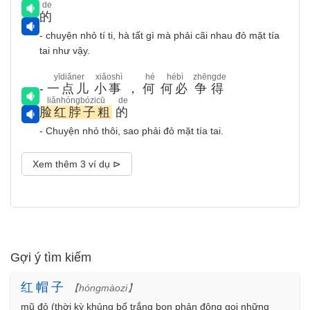
de
的
- chuyện nhỏ tí ti, hà tất gì mà phải cãi nhau đỏ mặt tía
tai như vậy.
yīdiǎner
xiǎoshì
hé
hébì
zhēngde
-
一点儿
小事
，
何
何必
争得
liǎnhóngbózicū
de
脸红脖子粗
的
- Chuyện nhỏ thôi, sao phải đỏ mặt tía tai.
Xem thêm 3 ví dụ ⊳
Gợi ý tìm kiếm
红
帽
子
【hóngmàozi】
mũ đỏ (thời kỳ khủng bố trắng bọn phản động gọi những