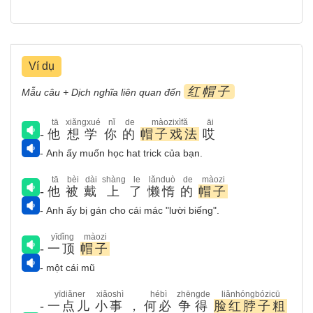
Ví dụ
红帽子
Mẫu câu + Dịch nghĩa liên quan đến
tā
xiǎngxué
nǐ
de
màozixìfǎ
āi
-
他
想学
你
的
帽子戏法
哎
- Anh ấy muốn học hat trick của bạn.
tā
bèi
dài
shàng
le
lǎnduò
de
màozi
-
他
被
戴
上
了
懒惰
的
帽子
- Anh ấy bị gán cho cái mác "lười biếng".
yīdǐng
màozi
-
一顶
帽子
- một cái mũ
yīdiǎner
xiǎoshì
hébì
zhēngde
liǎnhóngbózicū
-
一点儿
小事
，
何必
争得
脸红脖子粗