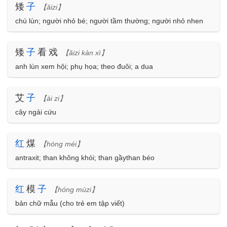
矮
子
【ǎizi】
chú lùn; người nhỏ bé; người tầm thường; người nhỏ nhen
矮
子
看戏
【ǎizi kàn xì】
anh lùn xem hội; phụ họa; theo đuôi; a dua
艾
子
【ài zi】
cây ngải cứu
红
煤
【hóng méi】
antraxit; than không khói; than gầythan béo
红
模
子
【hóng múzi】
bản chữ mẫu (cho trẻ em tập viết)