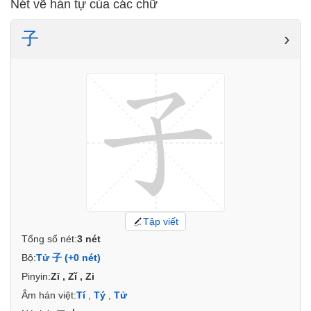
Nét vẽ hán tự của các chữ
子
›
Tập viết
Tổng số nét:
3 nét
Bộ:
Tử 子 (+0 nét)
Pinyin:
Zī , Zǐ , Zi
Âm hán việt:
Tí
,
Tý
,
Tử