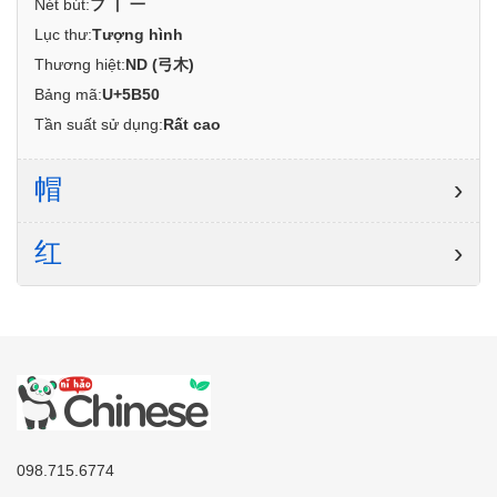
Nét bút:
フ丨一
Lục thư:
Tượng hình
Thương hiệt:
ND (弓木)
Bảng mã:
U+5B50
Tần suất sử dụng:
Rất cao
帽
›
红
›
098.715.6774