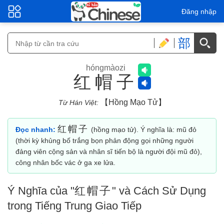
Đăng nhập
部
hóngmàozi
红帽子
【hồng Mạo Tử】
Từ Hán Việt:
红帽子
Đọc nhanh:
(hồng mạo tử). Ý nghĩa là: mũ đỏ
(thời kỳ khủng bố trắng bọn phản động gọi những người
đảng viên cộng sản và nhân sĩ tiến bộ là người đội mũ đỏ),
công nhân bốc vác ở ga xe lửa.
Ý Nghĩa của "
红帽子
" và Cách Sử Dụng
trong Tiếng Trung Giao Tiếp