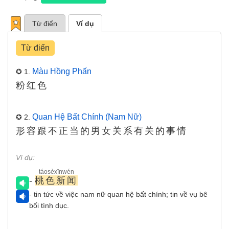
Từ điển
Ví dụ
Từ điển
Màu Hồng Phấn
✪ 1.
粉红色
Quan Hệ Bất Chính (nam Nữ)
✪ 2.
形容跟不正当的男女关系有关的事情
Ví dụ:
táosèxīnwén
-
桃色新闻
- tin tức về việc nam nữ quan hệ bất chính; tin về vụ bê
bối tình dục.