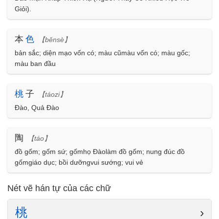
Giỏi).
本
色
【běnsè】
bản sắc; diện mạo vốn có; màu cũmàu vốn có; màu gốc;
màu ban đầu
桃
子
【táozi】
Đào, Quả Đào
陶
【táo】
đồ gốm; gốm sứ; gốmhọ Đàolàm đồ gốm; nung đúc đồ
gốmgiáo dục; bồi dưỡngvui sướng; vui vẻ
Nét vẽ hán tự của các chữ
桃
›