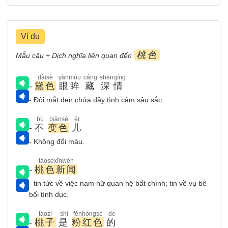
Ví dụ
桃色
Mẫu câu + Dịch nghĩa liên quan đến
dàisè
yǎnmóu
cáng
shēnqíng
-
黛色
眼眸
藏
深情
- Đôi mắt đen chứa đầy tình cảm sâu sắc.
bù
biànsè
ér
-
不
变色
儿
- Không đổi màu.
táosèxīnwén
-
桃色新闻
- tin tức về việc nam nữ quan hệ bất chính; tin về vụ bê
bối tình dục.
táozi
shì
fěnhóngsè
de
-
桃子
是
粉红色
的