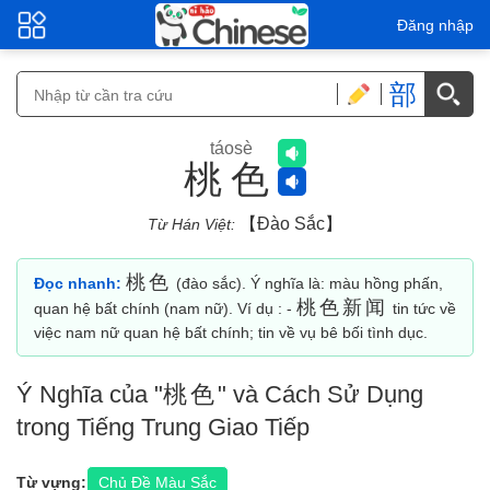
Đăng nhập
部
táosè
桃色
【đào Sắc】
Từ Hán Việt:
桃色
Đọc nhanh:
(đào sắc). Ý nghĩa là: màu hồng phấn,
桃色新闻
quan hệ bất chính (nam nữ). Ví dụ : -
tin tức về
việc nam nữ quan hệ bất chính; tin về vụ bê bối tình dục.
Ý Nghĩa của "
桃色
" và Cách Sử Dụng
trong Tiếng Trung Giao Tiếp
Từ vựng:
Chủ Đề Màu Sắc