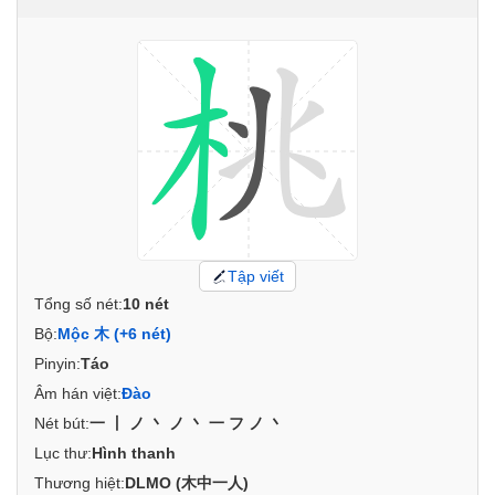
Tập viết
Tổng số nét:
10 nét
Bộ:
Mộc 木 (+6 nét)
Pinyin:
Táo
Âm hán việt:
Đào
Nét bút:
一丨ノ丶ノ丶一フノ丶
Lục thư:
Hình thanh
Thương hiệt:
DLMO (木中一人)