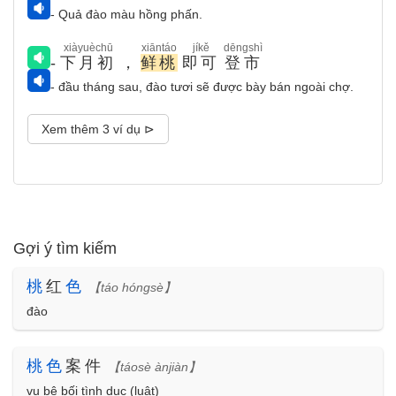
- Quả đào màu hồng phấn.
xiàyuèchū
xiāntáo
jíkě
dēngshì
-
下月初
，
鲜桃
即可
登市
- đầu tháng sau, đào tươi sẽ được bày bán ngoài chợ.
Xem thêm 3 ví dụ ⊳
Gợi ý tìm kiếm
桃
红
色
【táo hóngsè】
đào
桃
色
案件
【táosè ànjiàn】
vụ bê bối tình dục (luật)