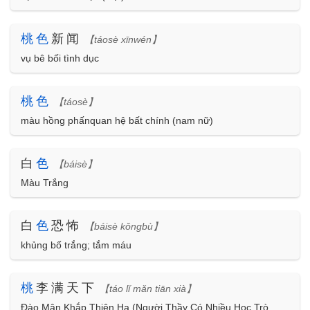
桃
色
新闻
【táosè xīnwén】
vụ bê bối tình dục
桃
色
【táosè】
màu hồng phấnquan hệ bất chính (nam nữ)
白
色
【báisè】
Màu Trắng
白
色
恐怖
【báisè kǒngbù】
khủng bố trắng; tắm máu
桃
李满天下
【táo lǐ mǎn tiān xià】
Đào Mận Khắp Thiên Hạ (Người Thầy Có Nhiều Học Trò