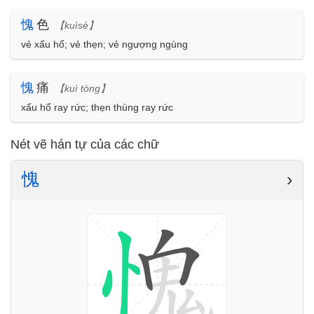
愧
色
【kuìsè】
vẻ xấu hổ; vẻ thẹn; vẻ ngượng ngùng
愧
痛
【kuì tòng】
xấu hổ ray rức; thẹn thùng ray rức
Nét vẽ hán tự của các chữ
愧
›