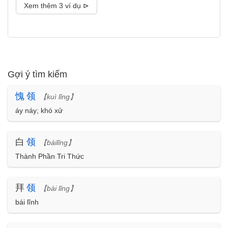
Xem thêm 3 ví dụ ⊳
Gợi ý tìm kiếm
愧
领
【kuì lǐng】
áy náy; khó xử
白
领
【báilǐng】
Thành Phần Tri Thức
拜
领
【bài lǐng】
bái lĩnh