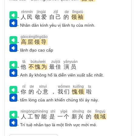
rénmín
jìngài
zìjǐ
de
lǐngxiù
-
人民
敬爱
自己
的
领袖
- Nhân dân kính yêu vị lãnh tụ của mình.
gāocénglǐngdǎo
-
高层领导
- lãnh đạo cao cấp
tā
bùkuìwèi
zuìjiā
yǎnyuán
-
他
不愧为
最佳
演员
- Anh ấy không hổ là diễn viên xuất sắc nhất.
nǐ
de
xīnyì
wǒmen
kuìlǐng
la
-
你
的
心意
，
我们
愧领
啦
- tấm lòng của anh khiến chúng tôi áy náy.
réngōngzhìnéng
shì
yígè
xīnxīng
de
lǐngyù
-
人工智能
是
一个
新兴
的
领域
- Trí tuệ nhân tạo là một lĩnh vực mới mẻ.