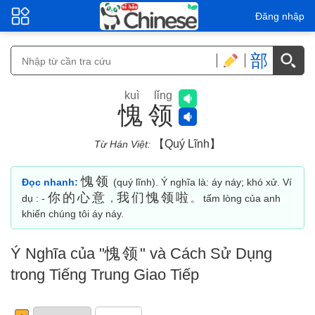
Đăng nhập
部
kuì lǐng
愧领
【quý Lĩnh】
Từ Hán Việt:
愧领
Đọc nhanh:
(quý lĩnh). Ý nghĩa là: áy náy; khó xử. Ví
你的心意
我们愧领啦
dụ : -
，
。 tấm lòng của anh
khiến chúng tôi áy náy.
Ý Nghĩa của "
愧领
" và Cách Sử Dụng
trong Tiếng Trung Giao Tiếp