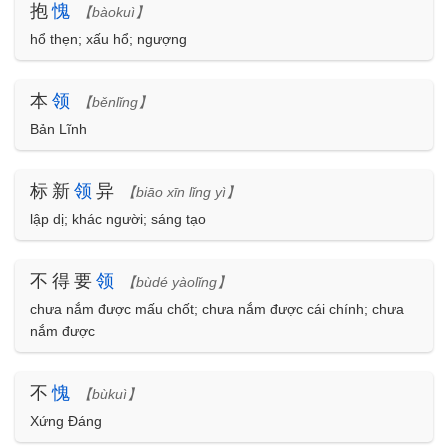
抱
愧
【bàokuì】
hổ thẹn; xấu hổ; ngượng
本
领
【běnlǐng】
Bản Lĩnh
标新
领
异
【biāo xīn lǐng yì】
lập dị; khác người; sáng tạo
不得要
领
【bùdé yàolǐng】
chưa nắm được mấu chốt; chưa nắm được cái chính; chưa
nắm được
不
愧
【bùkuì】
Xứng Đáng