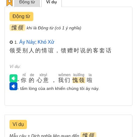
Động từ
Ví dụ
Động từ
愧领
khi là Động từ (có 1 ý nghĩa)
Áy Náy; Khó Xử
✪ 1.
领受别人的情谊，馈赠时说的客套话
Ví dụ:
nǐ
de
xīnyì
wǒmen
kuìlǐng
la
-
你
的
心意
，
我们
愧领
啦
- tấm lòng của anh khiến chúng tôi áy náy.
Ví dụ
愧领
Mẫu câu + Dịch nghĩa liên quan đến