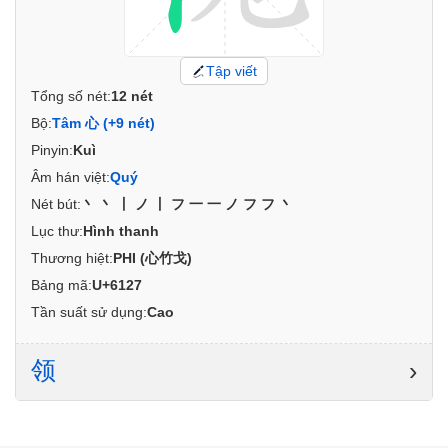
Tập viết
Tổng số nét:
12 nét
Bộ:
Tâm 心 (+9 nét)
Pinyin:
Kuì
Âm hán việt:
Quý
Nét bút:
丶丶丨ノ丨フ一一ノフフ丶
Lục thư:
Hình thanh
Thương hiệt:
PHI (心竹戈)
Bảng mã:
U+6127
Tần suất sử dụng:
Cao
领
›