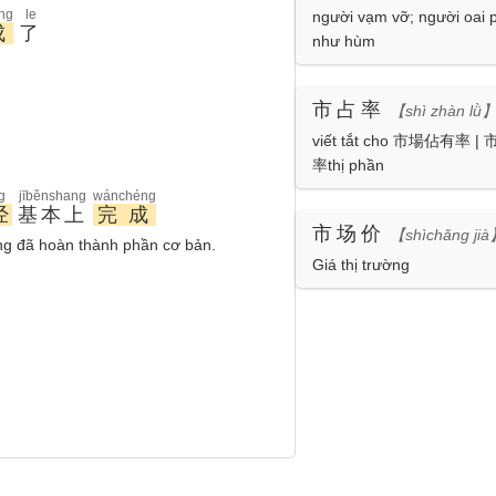
ng
le
người vạm vỡ; người oai 
成
了
như hùm
市占率
【shì zhàn lǜ
viết tắt cho 市場佔有率 
率thị phần
g
jīběnshang
wánchéng
经
基本上
完成
市场价
【shìchǎng ji
ng đã hoàn thành phần cơ bản.
Giá thị trường