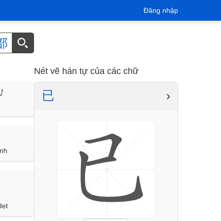
Đăng nhập
部
Nét vẽ hán tự của các chữ
已
›
g】
】
ạnh
dẹt