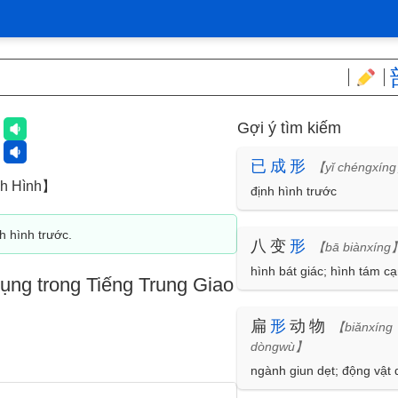
Gợi ý tìm kiếm
形
已
成
形
【yǐ chéngxín
h Hình】
định hình trước
nh hình trước.
八变
形
【bā biànxíng
hình bát giác; hình tám c
ụng trong Tiếng Trung Giao
扁
形
动物
【biǎnxíng
dòngwù】
ngành giun dẹt; động vật 