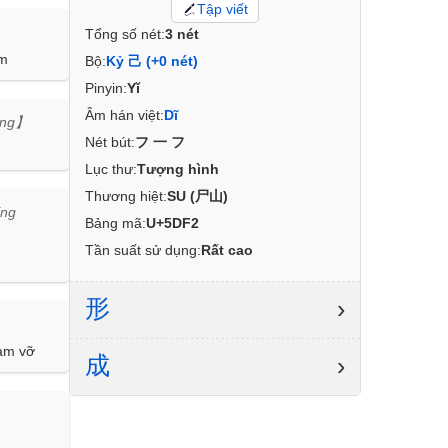
Tập viết
Tổng số nét:
3 nét
úm
Bộ:
Kỷ 己 (+0 nét)
Pinyin:
Yǐ
Âm hán việt:
Dĩ
óng】
Nét bút:
フ一フ
Lục thư:
Tượng hình
Thương hiệt:
SU (尸山)
íng
Bảng mã:
U+5DF2
Tần suất sử dụng:
Rất cao
形
›
vạm vỡ
成
›