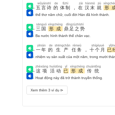
wǔyánshī
de
tǐzhì
zài
hànmò
jiù
xíngché
-
五言诗
的
体制
，
在
汉末
就
形
- thể thơ năm chữ, cuối đời Hán đã hình thành.
sānguó
xíngchéng
dǐngzúzhīshì
-
三国
形成
鼎足之势
- Ba nước hình thành thế chân vạc.
yīnián
de
shēngchǎn
rènwù
shígèyuè
yǐjīn
-
一年
的
生产
任务
，
十个月
已
- nhiệm vụ sản xuất của một năm, trong mười thá
zhèxiàng
huódòng
yǐ
xíngchéng
chuántǒng
-
这项
活动
已
形成
传统
- Hoạt động này đã trở thành truyền thống.
Xem thêm 3 ví dụ ⊳