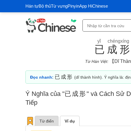
Hán tự
Bộ thủ
Từ vựng
Pinyin
App HiChinese
yǐ chéngxíng
已成
【dĩ Thàn
Từ Hán Việt:
已成形
Đọc nhanh:
(dĩ thành hình). Ý nghĩa là: đị
Ý Nghĩa của "
已成形
" và Cách Sử D
Tiếp
Từ điển
Ví dụ