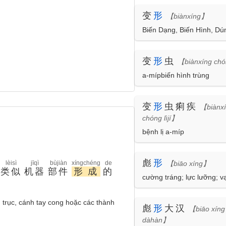
变
形
【biànxíng】
Biến Dạng, Biến Hình, D
变
形
虫
【biànxíng ch
a-mípbiến hình trùng
变
形
虫痢疾
【biànx
chóng lìjí】
bệnh lị a-míp
彪
形
lèisì
jīqì
bùjiàn
xíngchéng
de
【biāo xíng】
类似
机器
部件
形成
的
cường tráng; lực lưỡng; 
 trục, cánh tay cong hoặc các thành
彪
形
大汉
【biāo xíng
dàhàn】