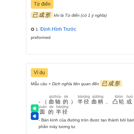
Từ điển
已成形
khi là Từ điển (có 1 ý nghĩa)
Định Hình Trước
✪ 1.
preformed
Ví dụ
已成形
Mẫu câu + Dịch nghĩa liên quan đến
qūzhóu
de
bànjìng
qūbǐng
tūlún
huò
- （
曲轴
的
）
半径
曲柄
、
凸轮
或
yuán
de
bànjìng
圆
的
半径
- Bán kính của đường tròn được tạo thành bởi bán
phần máy tương tự.