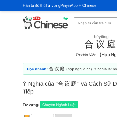
Hán tự
Bộ thủ
Từ vựng
Pinyin
App HiChinese
héyìtíng
合议
【hợp Ngh
Từ Hán Việt:
合议庭
Đọc nhanh:
(hợp nghị đình). Ý nghĩa là: hội
Ý Nghĩa của "
合议庭
" và Cách Sử D
Tiếp
Từ vựng:
Chuyên Ngành Luật