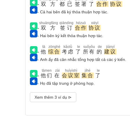
-
双方
都
已
签署
了
合作
协议
- Cả hai bên đã ký thỏa thuận hợp tác.
shuāngfāng
qiāndìng
hézuò
xiéyì
-
双方
签订
合作
协议
- Hai bên ký kết thỏa thuận hợp tác.
tā
zōnghé
kǎolǜ
le
suǒyǒu
de
jiànyì
-
他
综合
考虑
了
所有
的
建议
- Anh ấy đã cân nhắc tổng hợp tất cả các ý kiến.
tāmen
zài
huìyìshì
jíhé
le
-
他们
在
会议室
集合
了
- Họ đã tập trung ở phòng họp.
Xem thêm 3 ví dụ ⊳