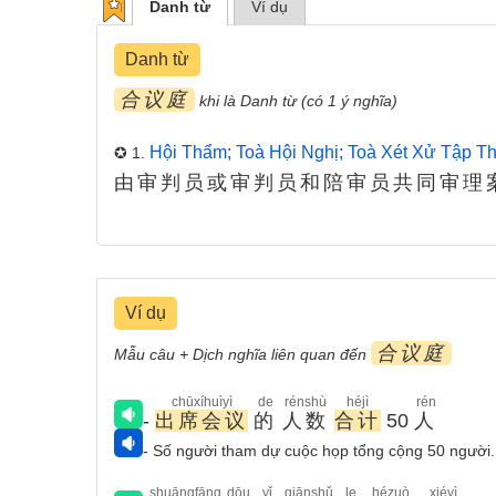
Danh từ
Ví dụ
Danh từ
合议庭
khi là Danh từ (có 1 ý nghĩa)
Hội Thẩm; Toà Hội Nghị; Toà Xét Xử Tập T
✪ 1.
由审判员或审判员和陪审员共同审理
Ví dụ
合议庭
Mẫu câu + Dịch nghĩa liên quan đến
chūxíhuìyì
de
rénshù
héjì
rén
-
出席会议
的
人数
合计
50
人
- Số người tham dự cuộc họp tổng cộng 50 người.
shuāngfāng
dōu
yǐ
qiānshǔ
le
hézuò
xiéyì