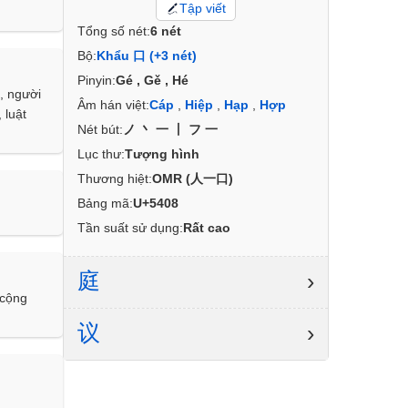
Tập viết
Tổng số nét:
6 nét
Bộ:
Khẩu 口 (+3 nét)
Pinyin:
Gé , Gě , Hé
, người
Âm hán việt:
Cáp
,
Hiệp
,
Hạp
,
Hợp
 luật
Nét bút:
ノ丶一丨フ一
Lục thư:
Tượng hình
Thương hiệt:
OMR (人一口)
Bảng mã:
U+5408
Tần suất sử dụng:
Rất cao
庭
›
 cộng
议
›