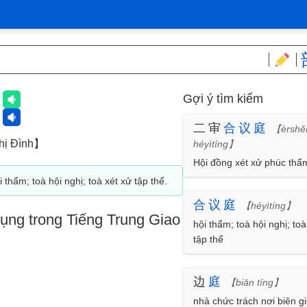
Gợi ý tìm kiếm
庭
二审
合
议
庭
【èrshě
ị Đình】
héyìtíng】
Hội đồng xét xử phúc thẩ
 thẩm; toà hội nghị; toà xét xử tập thể.
合
议
庭
【héyìtíng】
ụng trong Tiếng Trung Giao
hội thẩm; toà hội nghị; toà
tập thể
边
庭
【biān tíng】
nhà chức trách nơi biên gi