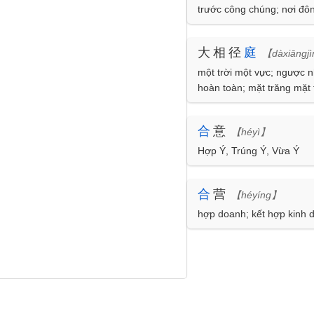
trước công chúng; nơi đô
大相径
庭
【dàxiāngjì
một trời một vực; ngược 
hoàn toàn; mặt trăng mặt 
合
意
【héyì】
Hợp Ý, Trúng Ý, Vừa Ý
合
营
【héyíng】
hợp doanh; kết hợp kinh 