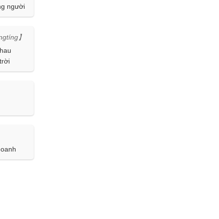
ng người
ngtíng】
nhau
trời
doanh