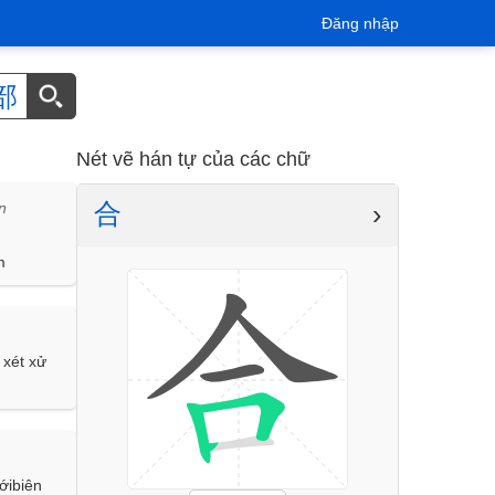
Đăng nhập
部
Nét vẽ hán tự của các chữ
合
›
n
m
 xét xử
ớibiên