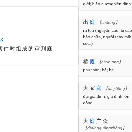
giới; biên cươngbiên đình
出
庭
【chūtíng】
ra toà (nguyên cáo, bị cáo
bào chữa, người thay mặt,
hể
sư...)
案件时组成的审判庭
椿
庭
【chūn tíng】
phụ thân; bố; ba
大家
庭
【dà jiātíng】
đại gia đình; gia đình lớn;
đồng
大
庭
广众
【dàtíngguǎngzhòng】