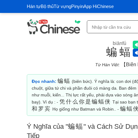
Hán tự
Bộ thủ
Từ vựng
Pinyin
App HiChinese
biānfú
蝙蝠
【biên
Từ Hán Việt:
蝙蝠
Đọc nhanh:
(biên bức). Ý nghĩa là: con dơi (
chuột, giữa tứ chi và phần đuôi có màng da. Ban đêm 
như muỗi, kiến... Thị lực rất yếu, phải dựa vào sóng 
凭什么你是蝙蝠侠
bay). Ví dụ : -
Tại sao bạn 
和罗宾
蝙蝠
Họ giống như Batman và Robin.. -
Ý Nghĩa của "
蝙蝠
" và Cách Sử Dụng
Tiếp