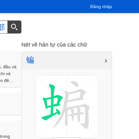
Đăng nhập
部
Nét vẽ hán tự của các chữ
蝙
›
, đầu và
chi và
an đêm
ác côn
 lực rất
】
m do
nh đường
trong