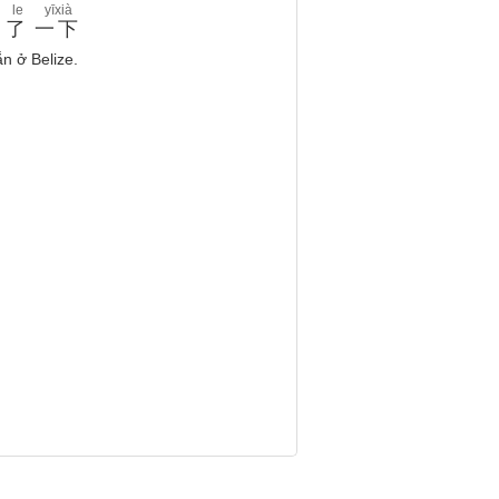
le
yīxià
了
一下
n ở Belize.