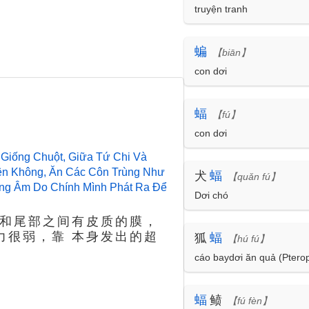
truyện tranh
蝙
【biān】
con dơi
蝠
【fú】
con dơi
Giống Chuột, Giữa Tứ Chi Và
ên Không, Ăn Các Côn Trùng Như
犬
蝠
【quǎn fú】
Sóng Âm Do Chính Mình Phát Ra Để
Dơi chó
肢和尾部之间有皮质的膜，
力很弱，靠 本身发出的超
狐
蝠
【hú fú】
cáo baydơi ăn quả (Pterop
蝠
鲼
【fú fèn】