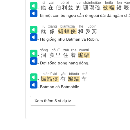
tā
zài
bólìzī
de
shānhújiāo
bèifú
fèn
yǎo
-
他
在
伯利兹
的
珊瑚礁
被蝠
鲼
咬
- Bị một con bọ ngựa cắn ở ngoài dải đá ngầm chắ
jiù
xiàng
biānfúxiá
hé
luóbīn
-
就
像
蝙蝠侠
和
罗宾
- Họ giống như Batman và Robin.
dòng
dòulǐ
zhù
zhe
biānfú
-
洞
窦里
住
着
蝙蝠
- Dơi sống trong hang động.
biānfúxiá
yǒu
biānfú
chē
-
蝙蝠侠
有
蝙蝠
车
- Batman có Batmobile.
Xem thêm 3 ví dụ ⊳