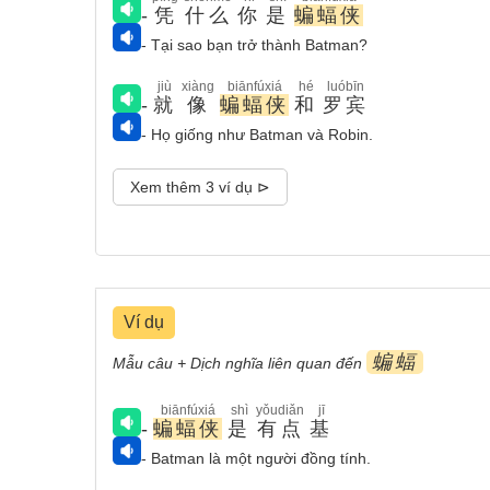
-
凭
什么
你
是
蝙蝠侠
- Tại sao bạn trở thành Batman?
jiù
xiàng
biānfúxiá
hé
luóbīn
-
就
像
蝙蝠侠
和
罗宾
- Họ giống như Batman và Robin.
Xem thêm 3 ví dụ ⊳
Ví dụ
蝙蝠
Mẫu câu + Dịch nghĩa liên quan đến
biānfúxiá
shì
yǒudiǎn
jī
-
蝙蝠侠
是
有点
基
- Batman là một người đồng tính.