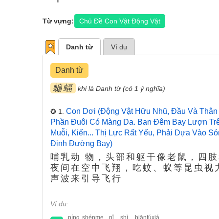
Từ vựng:
Chủ Đề Con Vật Động Vật
Danh từ
Ví dụ
Danh từ
蝙蝠
khi là Danh từ (có 1 ý nghĩa)
Con Dơi (động Vật Hữu Nhũ, Đầu Và Thân 
✪ 1.
Phần Đuôi Có Màng Da. Ban Đêm Bay Lượn Tr
Muỗi, Kiến... Thị Lực Rất Yếu, Phải Dựa Vào 
Định Đường Bay)
哺乳动 物，头部和躯干像老鼠，四
夜间在空中飞翔，吃蚊、蚁等昆虫视
声波来引导飞行
Ví dụ:
píng
shénme
nǐ
shì
biānfúxiá