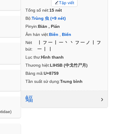
Tập viết
Tổng số nét:
15 nét
Bộ:
Trùng 虫 (+9 nét)
Pinyin:
Biān , Pián
Âm hán việt:
Biên
,
Biển
Nét
丨フ一丨一丶丶フ一ノ丨フ
bút:
一丨丨
Lục thư:
Hình thanh
Thương hiệt:
LIHSB (中戈竹尸月)
Bảng mã:
U+8759
Tần suất sử dụng:
Trung bình
蝠
›
tidae)