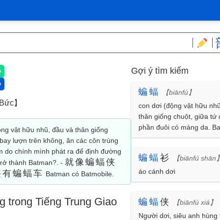
Gợi ý tìm kiếm
蝙
蝠
【biānfú】
 Bức】
con dơi (động vật hữu nhũ
thân giống chuột, giữa tứ 
phần đuôi có màng da. B
động vật hữu nhũ, đầu và thân giống
bay lượn trên không, ăn c
bay lượn trên không, ăn các côn trùng
trùng như muỗi, kiến... Thị
âm do chính mình phát ra để định đường
蝙
蝠
衫
【biānfú shān
yếu, phải dựa vào sóng â
就像蝙蝠侠
trở thành Batman?. -
chính mình phát ra để đị
áo cánh dơi
侠有蝙蝠车
Batman có Batmobile.
bay)
 trong Tiếng Trung Giao
蝙
蝠
侠
【biānfú xiá】
Người dơi, siêu anh hùng 