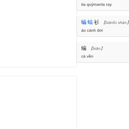
tia quỷmanta ray
蝙
蝠
衫
【biānfú shān
áo cánh dơi
鳊
【biān】
cá vền