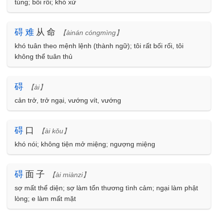
túng; bối rối; khó xử
碍
难
从命
【àinán cóngmìng】
khó tuân theo mệnh lệnh (thành ngữ); tôi rất bối rối, tôi
không thể tuân thủ
碍
【ài】
cản trở, trở ngại, vướng vít, vướng
碍
口
【ài kǒu】
khó nói; không tiện mở miệng; ngượng miệng
碍
面子
【ài miànzi】
sợ mất thể diện; sợ làm tổn thương tình cảm; ngại làm phật
lòng; e làm mất mặt