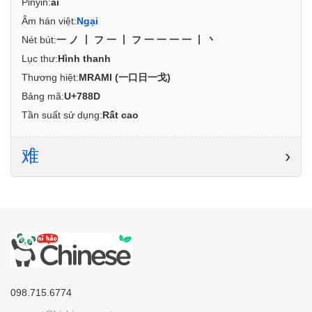
Pinyin:
ài
Âm hán việt:
Ngại
Nét bút:
一ノ丨フ一丨フ一一一一丨丶
Lục thư:
Hình thanh
Thương hiệt:
MRAMI (一口日一戈)
Bảng mã:
U+788D
Tần suất sử dụng:
Rất cao
难
›
098.715.6774