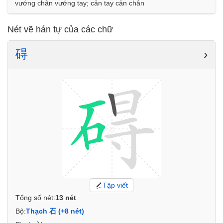
vướng chân vướng tay; cản tay cản chân
Nét vẽ hán tự của các chữ
碍
›
Tập viết
Tổng số nét:
13 nét
Bộ:
Thạch 石 (+8 nét)