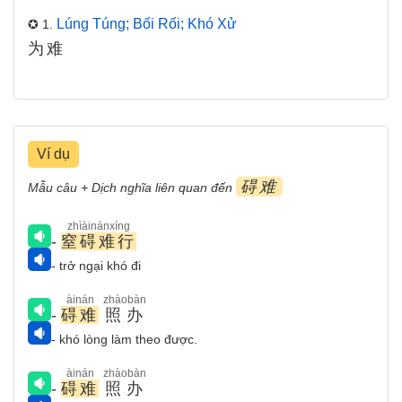
Lúng Túng; Bối Rối; Khó Xử
✪ 1.
为难
Ví dụ
碍难
Mẫu câu + Dịch nghĩa liên quan đến
zhìàinánxíng
-
窒碍难行
- trở ngại khó đi
àinán
zhàobàn
-
碍难
照办
- khó lòng làm theo được.
àinán
zhàobàn
-
碍难
照办