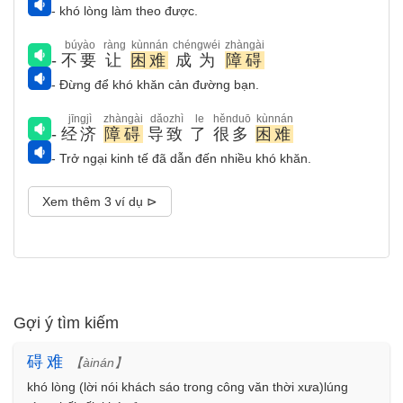
- khó lòng làm theo được.
búyào
ràng
kùnnán
chéngwéi
zhàngài
-
不要
让
困难
成为
障碍
- Đừng để khó khăn cản đường bạn.
jīngjì
zhàngài
dǎozhì
le
hěnduō
kùnnán
-
经济
障碍
导致
了
很多
困难
- Trở ngại kinh tế đã dẫn đến nhiều khó khăn.
Xem thêm 3 ví dụ ⊳
Gợi ý tìm kiếm
碍
难
【àinán】
khó lòng (lời nói khách sáo trong công văn thời xưa)lúng