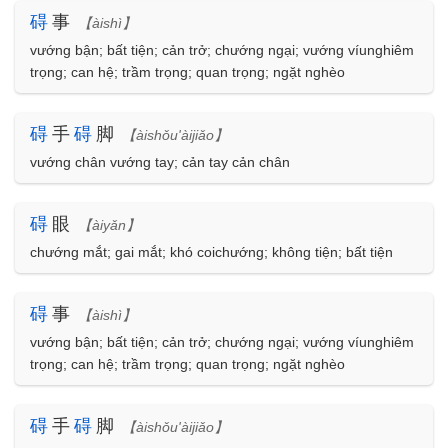
碍
事
【àishì】
vướng bận; bất tiện; cản trở; chướng ngại; vướng víunghiêm
trọng; can hệ; trầm trọng; quan trọng; ngặt nghèo
碍
手
碍
脚
【àishǒu'àijiǎo】
vướng chân vướng tay; cản tay cản chân
碍
眼
【àiyǎn】
chướng mắt; gai mắt; khó coichướng; không tiện; bất tiện
碍
事
【àishì】
vướng bận; bất tiện; cản trở; chướng ngại; vướng víunghiêm
trọng; can hệ; trầm trọng; quan trọng; ngặt nghèo
碍
手
碍
脚
【àishǒu'àijiǎo】