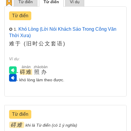
Từ điển
Từ điển
Ví dụ
Từ điển
Khó Lòng (lời Nói Khách Sáo Trong Công Văn
✪ 1.
Thời Xưa)
难于 (旧时公文套语)
Ví dụ:
àinán
zhàobàn
-
碍难
照办
- khó lòng làm theo được.
Từ điển
碍难
khi là Từ điển (có 1 ý nghĩa)