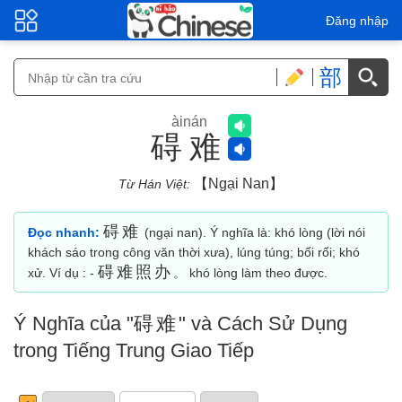
Đăng nhập
部
àinán
碍难
【ngại Nan】
Từ Hán Việt:
碍难
Đọc nhanh:
(ngại nan). Ý nghĩa là: khó lòng (lời nói
khách sáo trong công văn thời xưa), lúng túng; bối rối; khó
碍难照办
xử. Ví dụ : -
。 khó lòng làm theo được.
Ý Nghĩa của "
碍难
" và Cách Sử Dụng
trong Tiếng Trung Giao Tiếp