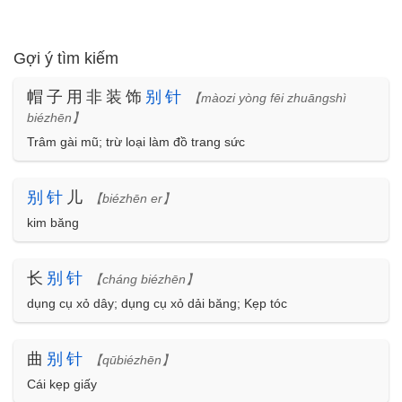
Gợi ý tìm kiếm
帽子用非装饰
别
针
【màozi yòng fēi zhuāngshì
biézhēn】
Trâm gài mũ; trừ loại làm đồ trang sức
别
针
儿
【biézhēn er】
kim băng
长
别
针
【cháng biézhēn】
dụng cụ xỏ dây; dụng cụ xỏ dải băng; Kẹp tóc
曲
别
针
【qūbiézhēn】
Cái kẹp giấy