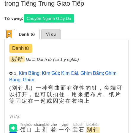
trong Tiếng Trung Giao Tiếp
Từ vựng:
Chuyên Ngành Giày Da
Danh từ
Ví dụ
Danh từ
别针
khi là Danh từ (có 1 ý nghĩa)
Kim Băng; Kim Gút; Kim Cài, Ghim Bấm; Ghim
✪ 1.
Băng; Ghim
(别针儿) 一种弯曲而有弹性的针，尖端可
以打开，也可以扣住，用来把布片、纸片
等固定在一起或固定在衣物上
Ví dụ:
lǐngkǒu
shàngbié
zhe
yígè
bǎoshí
biézhēn
-
领口
上别
着
一个
宝石
别针