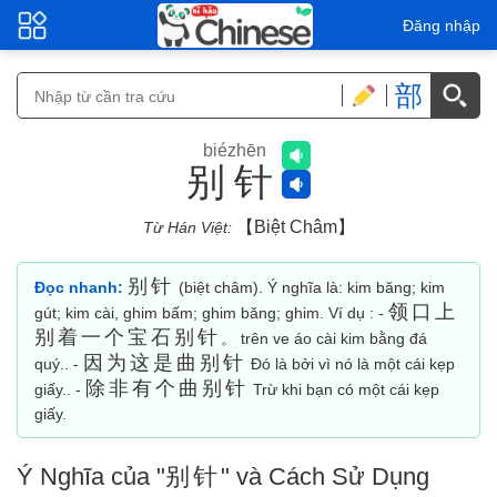
Đăng nhập
部
biézhēn
别针
【biệt Châm】
Từ Hán Việt:
别针
Đọc nhanh:
(biệt châm). Ý nghĩa là: kim băng; kim
领口上
gút; kim cài, ghim bấm; ghim băng; ghim. Ví dụ : -
别着一个宝石别针
。 trên ve áo cài kim bằng đá
因为这是曲别针
quý.. -
Đó là bởi vì nó là một cái kẹp
除非有个曲别针
giấy.. -
Trừ khi bạn có một cái kẹp
giấy.
Ý Nghĩa của "
别针
" và Cách Sử Dụng