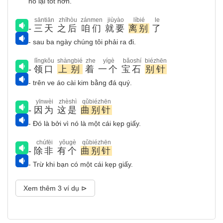
nó lại tốt hơn.
sāntiān
zhīhòu
zánmen
jiùyào
líbié
le
-
三天
之后
咱们
就要
离别
了
- sau ba ngày chúng tôi phải ra đi.
lǐngkǒu
shàngbié
zhe
yígè
bǎoshí
biézhēn
-
领口
上别
着
一个
宝石
别针
- trên ve áo cài kim bằng đá quý.
yīnwèi
zhèshì
qǔbiézhēn
-
因为
这是
曲别针
- Đó là bởi vì nó là một cái kẹp giấy.
chúfēi
yǒugè
qǔbiézhēn
-
除非
有个
曲别针
- Trừ khi bạn có một cái kẹp giấy.
Xem thêm 3 ví dụ ⊳