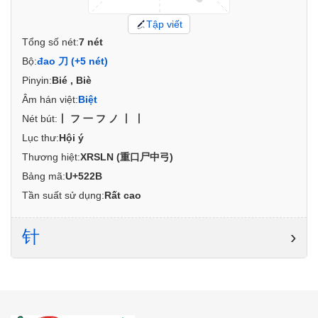
Tập viết
Tổng số nét:
7 nét
Bộ:
đao 刀 (+5 nét)
Pinyin:
Bié , Biè
Âm hán việt:
Biệt
Nét bút:
丨フ一フノ丨丨
Lục thư:
Hội ý
Thương hiệt:
XRSLN (重口尸中弓)
Bảng mã:
U+522B
Tần suất sử dụng:
Rất cao
针
›