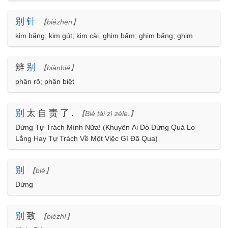
别
针
【biézhēn】
kim băng; kim gút; kim cài, ghim bấm; ghim băng; ghim
辨
别
【biànbié】
phân rõ; phân biệt
别
太自责了.
【Bié tài zì zéle.】
Đừng Tự Trách Mình Nữa! (Khuyên Ai Đó Đừng Quá Lo
Lắng Hay Tự Trách Về Một Việc Gì Đã Qua)
别
【bié】
Đừng
别
致
【biézhì】