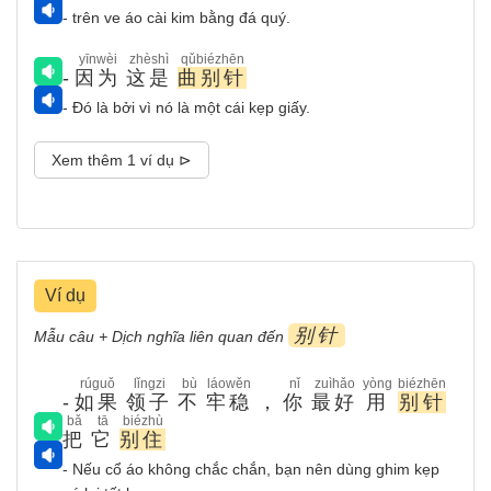
- trên ve áo cài kim bằng đá quý.
yīnwèi
zhèshì
qǔbiézhēn
-
因为
这是
曲别针
- Đó là bởi vì nó là một cái kẹp giấy.
Xem thêm 1 ví dụ ⊳
Ví dụ
别针
Mẫu câu + Dịch nghĩa liên quan đến
rúguǒ
lǐngzi
bù
láowěn
nǐ
zuìhǎo
yòng
biézhēn
-
如果
领子
不
牢稳
，
你
最好
用
别针
bǎ
tā
biézhù
把
它
别住
- Nếu cổ áo không chắc chắn, bạn nên dùng ghim kẹp