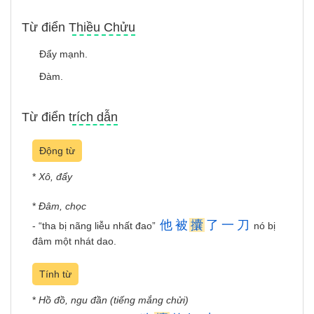
Từ điển Thiều Chửu
Ðẩy mạnh.
Ðàm.
Từ điển trích dẫn
Động từ
*
Xô, đẩy
*
Đâm, chọc
他
被
攮
了
一
刀
- “tha bị nãng liễu nhất đao”
nó bị
đâm một nhát dao.
Tính từ
*
Hồ đồ, ngu đần (tiếng mắng chửi)