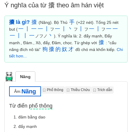
Ý nghĩa của từ 攮 theo âm hán việt
攮 là gì?
攮
手
(Nãng). Bộ Thủ
(+22 nét). Tổng 25 nét
一
丨
一
一
丨
一
丨
丶
丨
一
丨
一
一
but (
フ
フ
フ
フ
一
丨
丨
一
丶
ノフノ
). Ý nghĩa là: 2. đẩy mạnh, Ðẩy
攮
mạnh., Ðàm., Xô, đẩy, Đâm, chọc. Từ ghép với
: “cẩu
狗
攮
的
奴
才
nãng đích nô tài”
đồ chó má khốn kiếp.
Chi
tiết hơn...
Nãng
Phổ thông
Thiều Chửu
Trích dẫn
Nãng
Âm:
Từ điển phổ thông
1. đâm bằng dao
2. đẩy mạnh