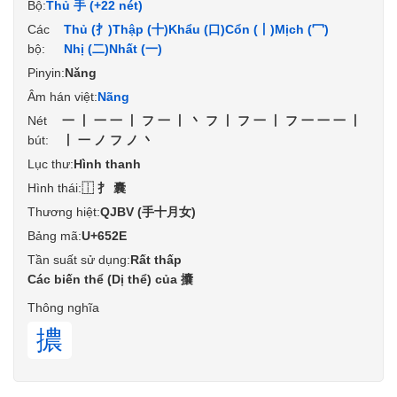
Bộ:
Thủ 手 (+22 nét)
Các
Thủ (扌)
Thập (十)
Khẩu (口)
Cổn (丨)
Mịch (冖)
bộ:
Nhị (二)
Nhất (一)
Pinyin:
Nǎng
Âm hán việt:
Nãng
Nét
一丨一一丨フ一丨丶フ丨フ一丨フ一一一丨
bút:
丨一ノフノ丶
Lục thư:
Hình thanh
Hình thái:
⿰⺘囊
Thương hiệt:
QJBV (手十月女)
Bảng mã:
U+652E
Tần suất sử dụng:
Rất thấp
Các biến thể (Dị thể) của 攮
Thông nghĩa
擃