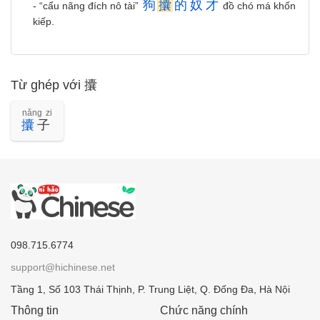
狗
攮
的
奴
才
- “cẩu nãng đích nô tài”
đồ chó má khốn
kiếp.
Từ ghép với 攮
nǎng zi
攮
子
098.715.6774
support@hichinese.net
Tầng 1, Số 103 Thái Thịnh, P. Trung Liệt, Q. Đống Đa, Hà Nội
Thông tin
Chức năng chính