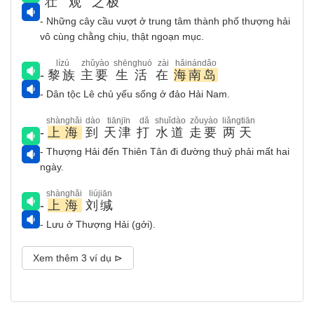
壮观
之极
- Những cây cầu vượt ở trung tâm thành phố thượng hải
vô cùng chằng chịu, thật ngoạn mục.
lízú
zhǔyào
shēnghuó
zài
hǎinándǎo
-
黎族
主要
生活
在
海南岛
- Dân tộc Lê chủ yếu sống ở đảo Hải Nam.
shànghǎi
dào
tiānjīn
dǎ
shuǐdào
zǒuyào
liǎngtiān
-
上海
到
天津
打
水道
走要
两天
- Thượng Hải đến Thiên Tân đi đường thuỷ phải mất hai
ngày.
shànghǎi
liújiān
-
上海
刘缄
- Lưu ở Thượng Hải (gởi).
Xem thêm 3 ví dụ ⊳