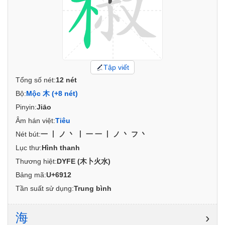
Tập viết
Tổng số nét:
12 nét
Bộ:
Mộc 木 (+8 nét)
Pinyin:
Jiāo
Âm hán việt:
Tiêu
Nét bút:
一丨ノ丶丨一一丨ノ丶フ丶
Lục thư:
Hình thanh
Thương hiệt:
DYFE (木卜火水)
Bảng mã:
U+6912
Tần suất sử dụng:
Trung bình
海
›