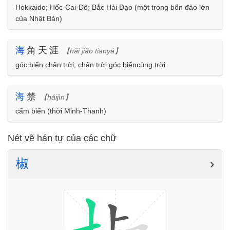
Hokkaido; Hốc-Cai-Đô; Bắc Hải Đạo (một trong bốn đảo lớn
của Nhật Bản)
海
角天涯
【hǎi jiǎo tiānyá】
góc biển chân trời; chân trời góc biểncùng trời
海
禁
【hǎijìn】
cấm biển (thời Minh-Thanh)
Nét vẽ hán tự của các chữ
椒
›