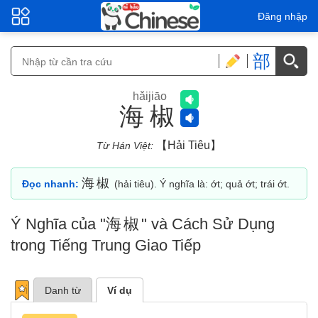
Đăng nhập
部
hǎijiāo
海椒
【hải Tiêu】
Từ Hán Việt:
海椒
Đọc nhanh:
(hải tiêu). Ý nghĩa là: ớt; quả ớt; trái ớt.
Ý Nghĩa của "
海椒
" và Cách Sử Dụng
trong Tiếng Trung Giao Tiếp
Danh từ
Ví dụ