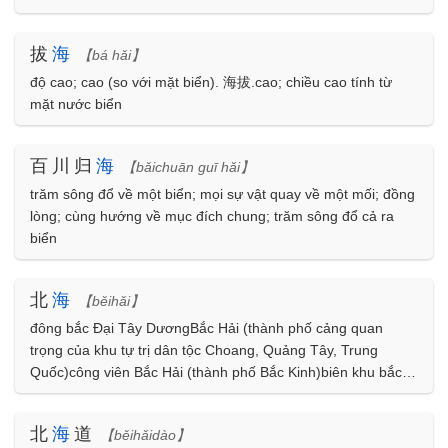
đến biển Đông, Lã Động Tân nói:''Mỗi người tự trổ phép thần
thông mà qu
拔
海
【bá hǎi】
độ cao; cao (so với mặt biển). 海拔.cao; chiều cao tính từ
mặt nước biển
百川归
海
【bǎichuān guī hǎi】
trăm sông đổ về một biển; mọi sự vật quay về một mối; đồng
lòng; cùng hướng về mục đích chung; trăm sông đổ cả ra
biển
北
海
【běihǎi】
đông bắc Đại Tây DươngBắc Hải (thành phố cảng quan
trọng của khu tự trị dân tộc Choang, Quảng Tây, Trung
Quốc)công viên Bắc Hải (thành phố Bắc Kinh)biên khu bắc
Trung Quốcbiển Bột Hảihồ Baikal (Liên Xô cũ)
北
海
道
【běihǎidào】