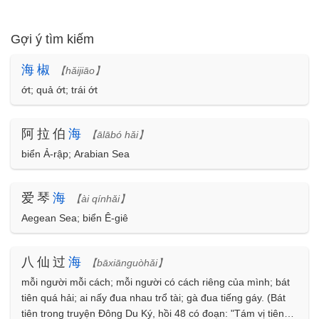
Gợi ý tìm kiếm
海
椒
【hǎijiāo】
ớt; quả ớt; trái ớt
阿拉伯
海
【ālābó hǎi】
biển Ả-rập; Arabian Sea
爱琴
海
【ài qínhǎi】
Aegean Sea; biển Ê-giê
八仙过
海
【bāxiānguòhǎi】
mỗi người mỗi cách; mỗi người có cách riêng của mình; bát
tiên quá hải; ai nấy đua nhau trổ tài; gà đua tiếng gáy. (Bát
tiên trong truyện Đông Du Ký, hồi 48 có đoạn: "Tám vị tiên