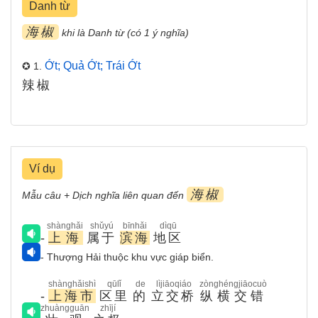
Danh từ
海椒
khi là Danh từ (có 1 ý nghĩa)
Ớt; Quả Ớt; Trái Ớt
✪ 1.
辣椒
Ví dụ
海椒
Mẫu câu + Dịch nghĩa liên quan đến
shànghǎi
shǔyú
bīnhǎi
dìqū
-
上海
属于
滨海
地区
- Thượng Hải thuộc khu vực giáp biển.
shànghǎishì
qūlǐ
de
lìjiāoqiáo
zònghéngjiāocuò
-
上海市
区里
的
立交桥
纵横交错
zhuàngguān
zhījí