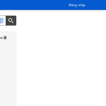
Đăng nhập
部
của 倨