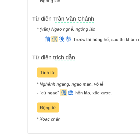
Ngông láo.
Từ điển Trần Văn Chánh
* (văn) Ngạo nghễ, ngông láo
前
倨
後
恭
-
Trước thì hùng hổ, sau thì khúm 
Từ điển trích dẫn
Tính từ
*
Nghênh ngang, ngạo mạn, vô lễ
倨
傲
- “cứ ngạo”
hỗn láo, xấc xược.
Động từ
*
Xoạc chân