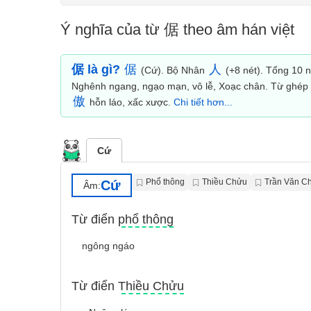
Ý nghĩa của từ 倨 theo âm hán việt
倨 là gì?
倨
人
(Cứ). Bộ Nhân
(+8 nét). Tổng 10 n
Nghênh ngang, ngạo mạn, vô lễ, Xoạc chân. Từ ghép
傲
hỗn láo, xấc xược.
Chi tiết hơn...
Cứ
Phổ thông
Thiều Chửu
Trần Văn C
Cứ
Âm:
Từ điển phổ thông
ngông ngáo
Từ điển Thiều Chửu