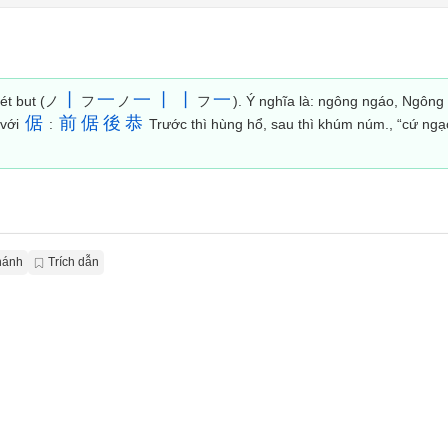
丨
一
一
丨
丨
一
ét but (ノ
フ
ノ
フ
). Ý nghĩa là: ngông ngáo, Ngông 
倨
前
倨
後
恭
 với
:
Trước thì hùng hổ, sau thì khúm núm., “cứ ng
hánh
Trích dẫn