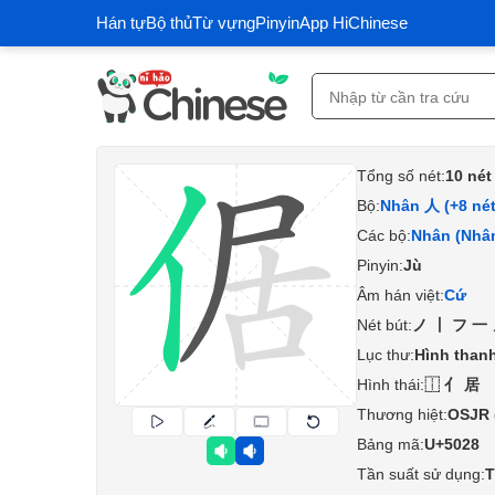
Hán tự
Bộ thủ
Từ vựng
Pinyin
App HiChinese
Tổng số nét:
10 nét
Bộ:
Nhân 人 (+8 nét
Các bộ:
Nhân (Nhâ
Pinyin:
Jù
Âm hán việt:
Cứ
Nét bút:
ノ丨フ一
Lục thư:
Hình than
Hình thái:
⿰亻居
Thương hiệt:
OSJR
Bảng mã:
U+5028
Tần suất sử dụng:
T