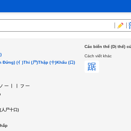
Các biến thể (Dị thể) 
)
Cách viết khác
n Đứng) (亻)
Thi (尸)
Thập (十)
Khẩu (口)
踞
ノ一丨丨フ一
h
 (人尸十口)
hấp