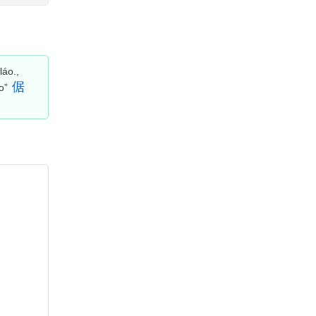
láo.,
倨
ạo”