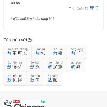
nữ họ.
管
子
Trích: Quản Tử
*
Nấu nhỏ lửa hoặc rang khô
Từ ghép với 敖
áo bùkě cháng
áobāo
áo yè
áo guǎng
敖
不可长
敖
包
敖
夜
敖
广
áo dé sà
áo hàn
áo hàn qí
áo yóu
敖
德萨
敖
汉
敖
汉旗
敖
游
áo bèi dé
áo rùn
áo shùn
敖
贝得
敖
闰
敖
顺