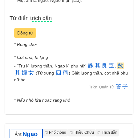
Một âm là ngạo. Ngạo mạn (láo).
Từ điển trích dẫn
Động từ
*
Rong chơi
*
Cợt nhã, hí lộng
誅
其
良
臣
敖
- “Tru kì lương thần, Ngao kì phụ nữ”
,
其
婦
女
四
稱
(Tứ xưng
) Giết lương thần, cợt nhã phụ
nữ họ.
管
子
Trích: Quản Tử
*
Nấu nhỏ lửa hoặc rang khô
Phổ thông
Thiều Chửu
Trích dẫn
Ngạo
Âm: