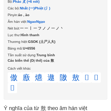
Bộ:
Phác 攴 (+6 nét)
Các bộ:
Nhất (一)
Phiệt (丿)
Pinyin:
áo , ào
Âm hán việt:
Ngao
Ngạo
Nét bút:
一一丨一フノノ一ノ丶
Lục thư:
Hình thanh
Thương hiệt:
GSOK (土尸人大)
Bảng mã:
U+6556
Tần suất sử dụng:
Trung bình
Các biến thể (Dị thể) của 敖
Cách viết khác
傲
廒
爊
遨
隞
敖
𢾍
𢾕
𣷫
Ý nghĩa của từ 敖 theo âm hán việt