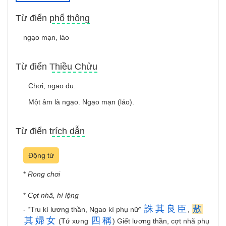
Từ điển phổ thông
ngạo mạn, láo
Từ điển Thiều Chửu
Chơi, ngao du.
Một âm là ngạo. Ngạo mạn (láo).
Từ điển trích dẫn
Động từ
*
Rong chơi
*
Cợt nhã, hí lộng
誅
其
良
臣
敖
- “Tru kì lương thần, Ngao kì phụ nữ”
,
其
婦
女
四
稱
(Tứ xưng
) Giết lương thần, cợt nhã phụ