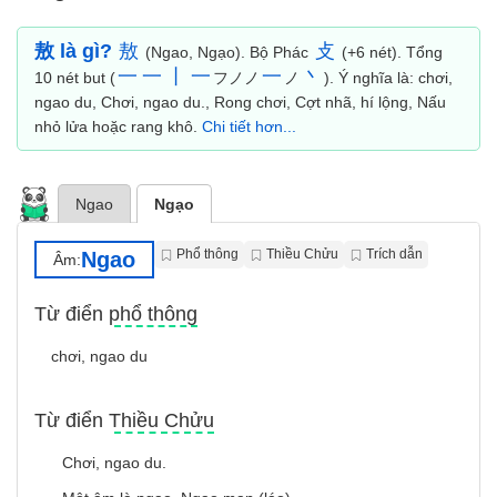
敖 là gì?
敖
攴
(Ngao, Ngạo). Bộ Phác
(+6 nét). Tổng
一
一
丨
一
一
丶
10 nét but (
フノノ
ノ
). Ý nghĩa là: chơi,
ngao du, Chơi, ngao du., Rong chơi, Cợt nhã, hí lộng, Nấu
nhỏ lửa hoặc rang khô.
Chi tiết hơn...
Ngao
Ngạo
Phổ thông
Thiều Chửu
Trích dẫn
Ngao
Âm:
Từ điển phổ thông
chơi, ngao du
Từ điển Thiều Chửu
Chơi, ngao du.