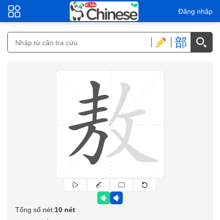
Đăng nhập
部
Tổng số nét:
10 nét