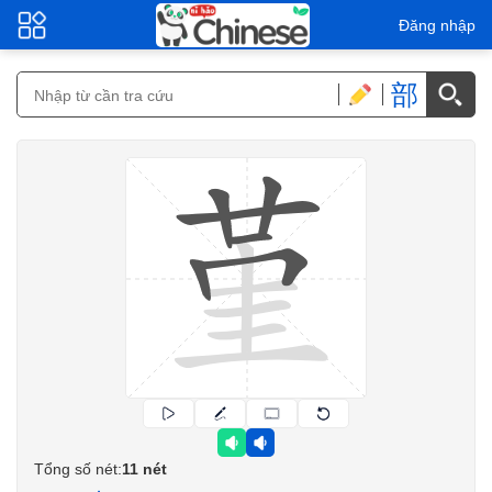
Đăng nhập
部
Tổng số nét:
11 nét