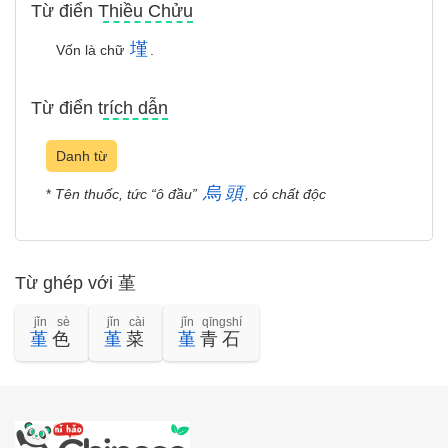
Từ điển Thiều Chửu
墐
Vốn là chữ
.
Từ điển trích dẫn
Danh từ
烏
頭
*
Tên thuốc, tức “ô đầu”
, có chất độc
Từ ghép với 堇
jǐn sè
jǐn cài
jǐn qīngshí
堇
色
堇
菜
堇
青石