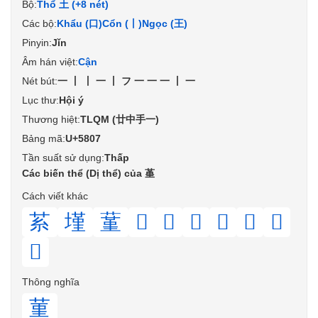
Bộ:
Thổ 土 (+8 nét)
Các bộ:
Khẩu (口)
Cổn (丨)
Ngọc (王)
Pinyin:
Jǐn
Âm hán việt:
Cận
Nét bút:
一丨丨一丨フ一一一丨一
Lục thư:
Hội ý
Thương hiệt:
TLQM (廿中手一)
Bảng mã:
U+5807
Tần suất sử dụng:
Thấp
Các biến thể (Dị thể) của 堇
Cách viết khác
䒺
墐
蓳
𡎸
𡏳
𡐳
𦸧
𦸨
𦻋
𦻍
Thông nghĩa
菫