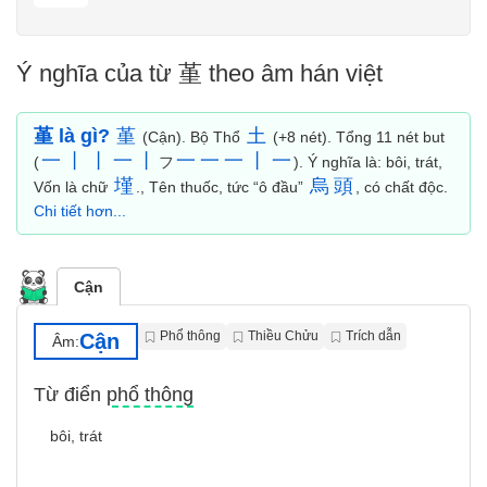
Ý nghĩa của từ 堇 theo âm hán việt
堇 là gì?
堇
土
(Cận). Bộ Thổ
(+8 nét). Tổng 11 nét but
一
丨
丨
一
丨
一
一
一
丨
一
(
フ
). Ý nghĩa là: bôi, trát,
墐
烏
頭
Vốn là chữ
., Tên thuốc, tức “ô đầu”
, có chất độc.
Chi tiết hơn...
Cận
Phổ thông
Thiều Chửu
Trích dẫn
Cận
Âm:
Từ điển phổ thông
bôi, trát