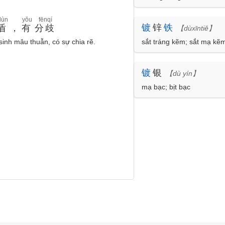
dùn
yǒu
fēnqí
镀
锌
铁
盾
，
有
分歧
【dùxīntiě】
sinh mâu thuẫn, có sự chia rẽ.
sắt tráng kẽm; sắt mạ kẽ
镀
银
【dù yín】
mạ bạc; bịt bạc