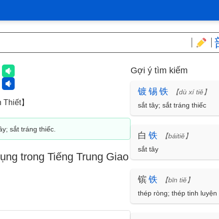
Gợi ý tìm kiếm
铁
镀
锡
铁
【dù xí tiě】
 Thiết】
sắt tây; sắt tráng thiếc
ây; sắt tráng thiếc.
白
铁
【báitiě】
sắt tây
ụng trong Tiếng Trung Giao
镔
铁
【bīn tiě】
thép ròng; thép tinh luyện