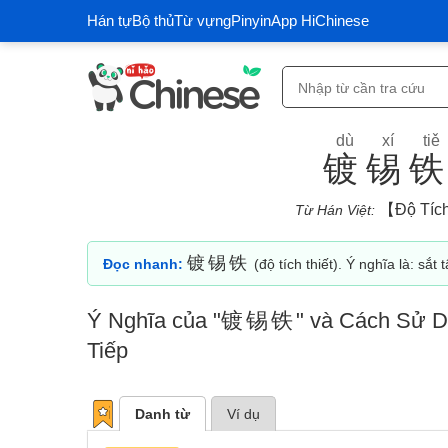
Hán tự
Bộ thủ
Từ vựng
Pinyin
App HiChinese
dù xí tiě
镀锡
【độ Tích
Từ Hán Việt:
镀锡铁
Đọc nhanh:
(độ tích thiết). Ý nghĩa là: sắt t
Ý Nghĩa của "
镀锡铁
" và Cách Sử D
Tiếp
Danh từ
Ví dụ