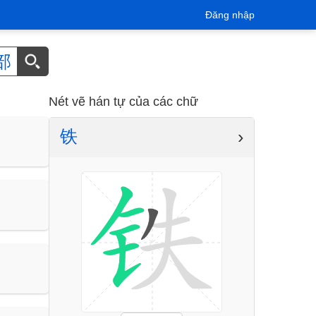
Đăng nhập
部
Nét vẽ hán tự của các chữ
铁
›