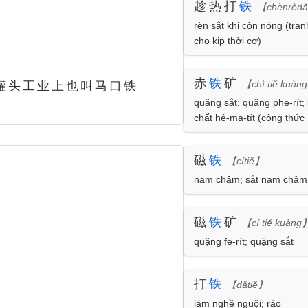
趁热打
铁
【chènrèdǎ
rèn sắt khi còn nóng (tran
cho kịp thời cơ)
赤
铁
矿
【chì tiě kuàn
罐头工业上也叫马口铁
quặng sắt; quặng phe-rít;
chất hê-ma-tít (công thứ
磁
铁
【cítiě】
nam châm; sắt nam châm
磁
铁
矿
【cí tiě kuàng
quặng fe-rít; quặng sắt
打
铁
【dǎtiě】
làm nghề nguội; rào