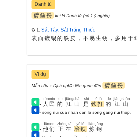
Danh từ
镀锡铁
khi là Danh từ (có 1 ý nghĩa)
Sắt Tây; Sắt Tráng Thiếc
✪ 1.
表面镀锡的铁皮，不易生锈，多用于
Ví dụ
镀锡铁
Mẫu câu + Dịch nghĩa liên quan đến
rénmín
de
jiāngshān
shì
tiědǎ
de
jiāngshān
-
人民
的
江山
是
铁打
的
江山
- sông núi của nhân dân là sông gang núi thép.
tāmen
zhèngzài
yětiě
liàngāng
-
他们
正在
冶铁
炼钢