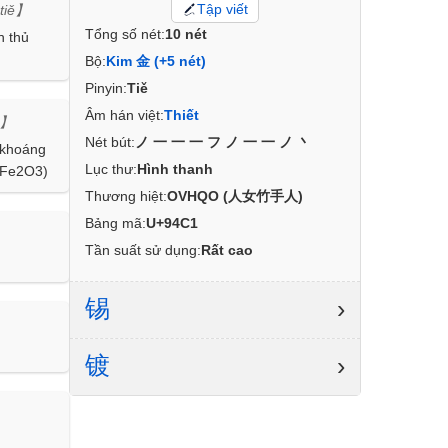
Tập viết
tiě】
Tổng số nét:
10 nét
h thủ
Bộ:
Kim 金 (+5 nét)
Pinyin:
Tiě
Âm hán việt:
Thiết
g】
Nét bút:
ノ一一一フノ一一ノ丶
 khoáng
Lục thư:
Hình thanh
c Fe2O3)
Thương hiệt:
OVHQO (人女竹手人)
Bảng mã:
U+94C1
Tần suất sử dụng:
Rất cao
锡
›
】
镀
›