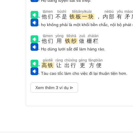
- Họ đang luyện sắt và thép.
tāmen
búshì
tiěbǎnyīkuài
nèibù
yǒu
máo
-
他们
不是
铁板一块
，
内部
有
矛
- họ không phải là một khối bền chắc, nội bộ phát 
tāmen
yòng
tiěshā
zuò
zhàlán
-
他们
用
铁纱
做
栅栏
- Họ dùng lưới sắt để làm hàng rào.
gāotiě
ràng
chūxíng
gèng
fāngbiàn
-
高铁
让
出行
更
方便
- Tàu cao tốc làm cho việc đi lại thuận tiện hơn.
Xem thêm 3 ví dụ ⊳