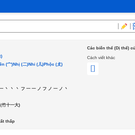
Các biến thể (Dị thể) 
t)
Cách viết khác
ên (宀)
Nhị (二)
Nhi (儿)
Phộc (攴)
𥲃
一丶丶丶フ一一ノフノ一ノ丶
 (竹十一大)
ất thấp