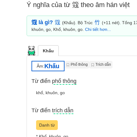
Ý nghĩa của từ 簆 theo âm hán việt
簆 là gì?
簆
竹
(Khấu). Bộ Trúc
(+11 nét). Tổng 1
khuôn, go, Khổ, khuôn, go.
Chi tiết hơn...
Khấu
Phổ thông
Trích dẫn
Khấu
Âm:
Từ điển phổ thông
khổ, khuôn, go
Từ điển trích dẫn
Danh từ
*
Khổ, khuôn, go