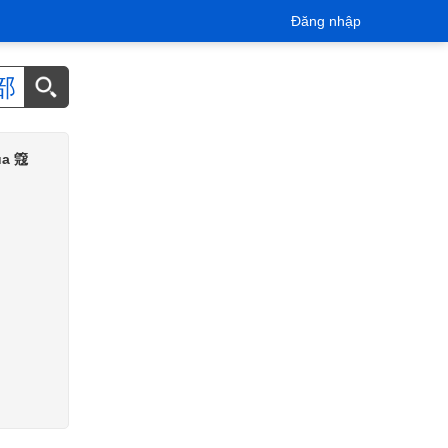
Đăng nhập
部
của 簆