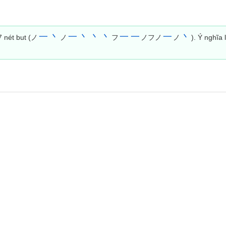
一
丶
一
丶
丶
丶
一
一
一
丶
7 nét but (ノ
ノ
フ
ノフノ
ノ
). Ý nghĩa 