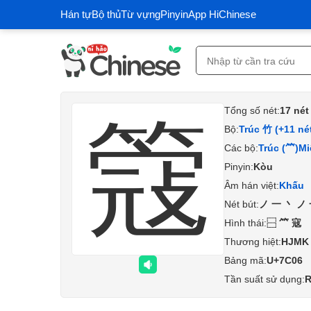
Hán tự
Bộ thủ
Từ vựng
Pinyin
App HiChinese
Tổng số nét:
17 nét
簆
Bộ:
Trúc 竹 (+11 né
Các bộ:
Trúc (⺮)
Mi
Pinyin:
Kòu
Âm hán việt:
Khấu
Nét bút:
ノ一丶ノ
Hình thái:
⿱⺮寇
Thương hiệt:
HJMK
Bảng mã:
U+7C06
Tần suất sử dụng:
R