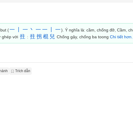
一
丨
一
丶
一
一
丨
一
but (
). Ý nghĩa là: cầm, chống đỡ, Cầm, ch
拄
拄
拐
棍
兒
ừ ghép với
:
Chống gậy, chống ba toong
Chi tiết hơn.
Chánh
Trích dẫn