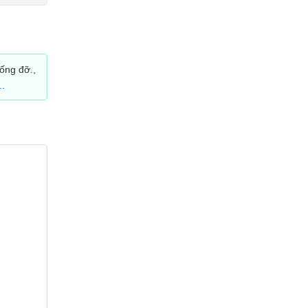
ống đỡ.,
..