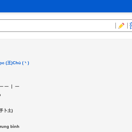
ọc (王)
Chủ (丶)
一一丨一
h
(手卜土)
rung bình