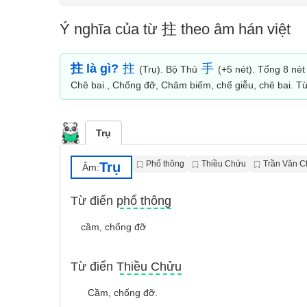
Ý nghĩa của từ 拄 theo âm hán việt
拄 là gì?
拄
手
(Trụ). Bộ Thủ
(+5 nét). Tổng 8 nét 
Chê bai., Chống đỡ, Châm biếm, chế giễu, chê bai. T
Trụ
Phổ thông
Thiều Chửu
Trần Văn 
Trụ
Âm:
Từ điển phổ thông
cầm, chống đỡ
Từ điển Thiều Chửu
Cầm, chống đỡ.