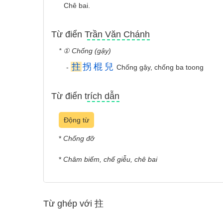
Chê bai.
Từ điển Trần Văn Chánh
* ① Chống (gậy)
拄
拐
棍
兒
-
Chống gậy, chống ba toong
Từ điển trích dẫn
Động từ
*
Chống đỡ
*
Châm biếm, chế giễu, chê bai
Từ ghép với 拄