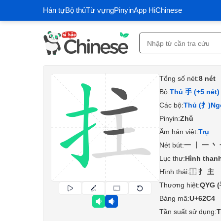
Hán tự
Bộ thủ
Từ vựng
Pinyin
App HiChinese
Tổng số nét:
8 nét
Bộ:
Thủ 手 (+5 nét)
Các bộ:
Thủ (扌)
Ng
Pinyin:
Zhǔ
Âm hán việt:
Trụ
Nét bút:
一丨一丶
Lục thư:
Hình than
Hình thái:
⿰⺘主
Thương hiệt:
QYG 
Bảng mã:
U+62C4
Tần suất sử dụng:
T